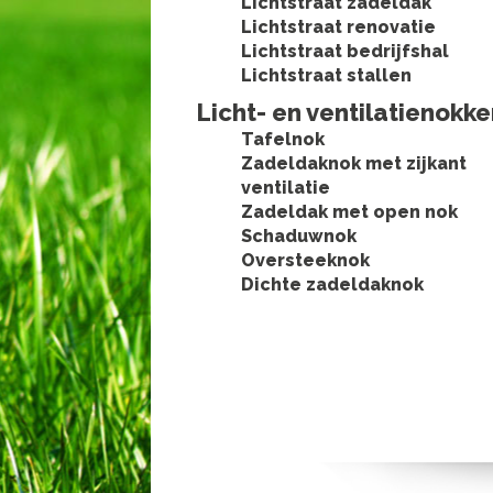
Lichtstraat zadeldak
Lichtstraat renovatie
Lichtstraat bedrijfshal
Lichtstraat stallen
Licht- en ventilatienokk
Tafelnok
Zadeldaknok met zijkant
ventilatie
Zadeldak met open nok
Schaduwnok
Oversteeknok
Dichte zadeldaknok